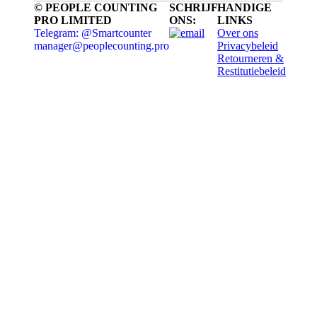
© PEOPLE COUNTING
SCHRIJF
HANDIGE
PRO LIMITED
ONS:
LINKS
Telegram: @Smartcounter
Over ons
manager@peoplecounting.pro
Privacybeleid
Retourneren &
Restitutiebeleid